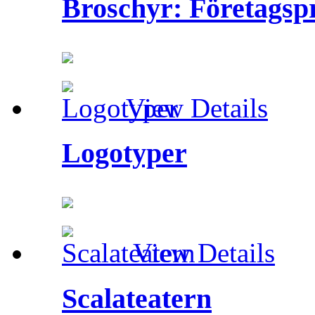
Broschyr: Företagspr
View Details
Logotyper
View Details
Scalateatern